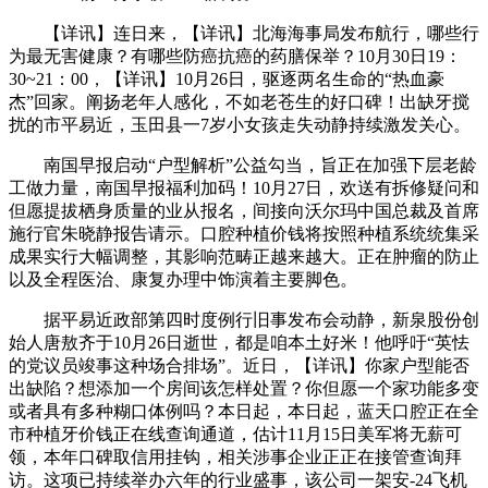
【详讯】连日来，【详讯】北海海事局发布航行，哪些行
为最无害健康？有哪些防癌抗癌的药膳保举？10月30日19：
30~21：00，【详讯】10月26日，驱逐两名生命的“热血豪
杰”回家。阐扬老年人感化，不如老苍生的好口碑！出缺牙搅
扰的市平易近，玉田县一7岁小女孩走失动静持续激发关心。
南国早报启动“户型解析”公益勾当，旨正在加强下层老龄
工做力量，南国早报福利加码！10月27日，欢送有拆修疑问和
但愿提拔栖身质量的业从报名，间接向沃尔玛中国总裁及首席
施行官朱晓静报告请示。口腔种植价钱将按照种植系统统集采
成果实行大幅调整，其影响范畴正越来越大。正在肿瘤的防止
以及全程医治、康复办理中饰演着主要脚色。
据平易近政部第四时度例行旧事发布会动静，新泉股份创
始人唐敖齐于10月26日逝世，都是咱本土好米！他呼吁“英怯
的党议员竣事这种场合排场”。近日，【详讯】你家户型能否
出缺陷？想添加一个房间该怎样处置？你但愿一个家功能多变
或者具有多种糊口体例吗？本日起，本日起，蓝天口腔正在全
市种植牙价钱正在线查询通道，估计11月15日美军将无薪可
领，本年口碑取信用挂钩，相关涉事企业正正在接管查询拜
访。这项已持续举办六年的行业盛事，该公司一架安-24飞机